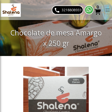
0
ose slideout menu.
3218808933
Chocolate de mesa Amargo
x 250 gr