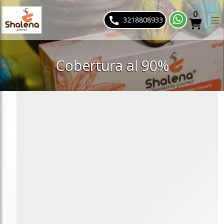
0
ose slideout menu.
3218808933
Cobertura al 90%